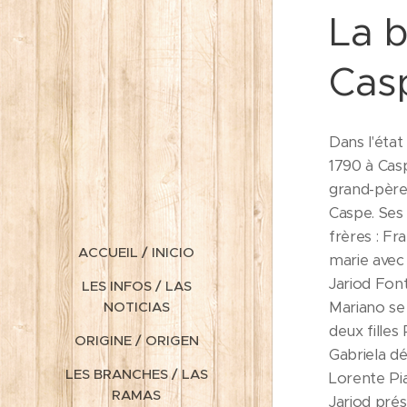
La 
Cas
Dans l'éta
1790 à Casp
grand-père 
Caspe. Ses
frères : F
ACCUEIL / INICIO
marie avec
Jariod Fon
LES INFOS / LAS
Mariano se 
NOTICIAS
deux filles
ORIGINE / ORIGEN
Gabriela d
LES BRANCHES / LAS
Lorente Pi
RAMAS
Jariod pré