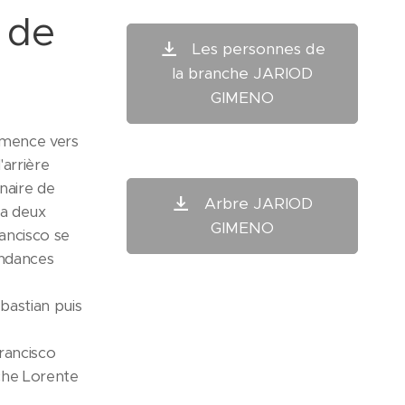
 de
Les personnes de
la branche JARIOD
GIMENO
mmence vers
'arrière
inaire de
Arbre JARIOD
 a deux
GIMENO
ancisco se
endances
bastian puis
rancisco
nche Lorente