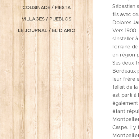
Sébastian s
COUSINADE / FIESTA
fils avec d
VILLAGES / PUEBLOS
Dolores Jar
Vers 1900,
LE JOURNAL / EL DIARIO
s'installe
l'origine d
en région 
Ses deux f
Bordeaux p
leur frère 
fallait de 
est parti à
également 
étant répub
Montpellier
Caspe. Il y
Montpellier