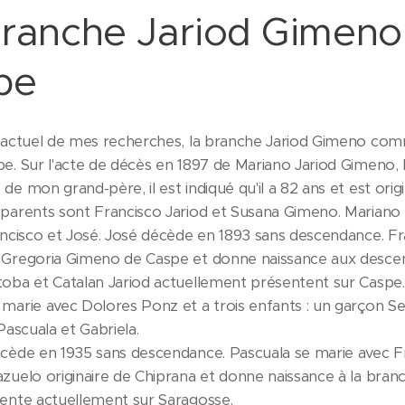
branche Jariod Gimeno
pe
t actuel de mes recherches, la branche Jariod Gimeno co
e. Sur l'acte de décès en 1897 de Mariano Jariod Gimeno, l
de mon grand-père, il est indiqué qu'il a 82 ans et est orig
 parents sont Francisco Jariod et Susana Gimeno. Mariano
rancisco et José. José décède en 1893 sans descendance. Fr
 Gregoria Gimeno de Caspe et donne naissance aux desc
toba et Catalan Jariod actuellement présentent sur Caspe.
marie avec Dolores Ponz et a trois enfants : un garçon Se
 Pascuala et Gabriela.
écède en 1935 sans descendance. Pascuala se marie avec F
azuelo originaire de Chiprana et donne naissance à la bra
sente actuellement sur Saragosse.