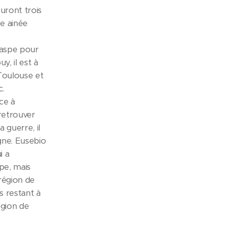
uront trois
le ainée
Caspe pour
, il est à
 Toulouse et
c.
ce à
retrouver
 guerre, il
agne. Eusebio
i a
pe, mais
 région de
s restant à
égion de