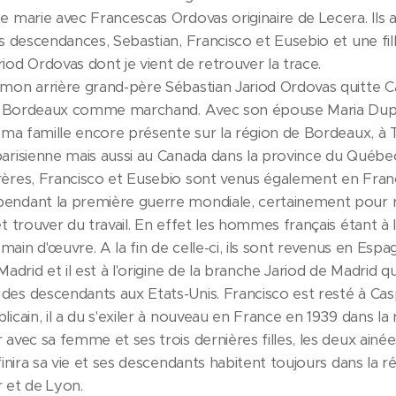
e marie avec Francescas Ordovas originaire de Lecera. Ils a
es descendances, Sebastian, Francisco et Eusebio et une fil
iod Ordovas dont je vient de retrouver la trace.
 mon arrière grand-père Sébastian Jariod Ordovas quitte 
r à Bordeaux comme marchand. Avec son épouse Maria Dupuy
e ma famille encore présente sur la région de Bordeaux, à
parisienne mais aussi au Canada dans la province du Québe
rères, Francisco et Eusebio sont venus également en Fran
endant la première guerre mondiale, certainement pour 
et trouver du travail. En effet les hommes français étant à la
la main d'œuvre. A la fin de celle-ci, ils sont revenus en Esp
 Madrid et il est à l'origine de la branche Jariod de Madrid qu
des descendants aux Etats-Unis. Francisco est resté à Cas
licain, il a du s'exiler à nouveau en France en 1939 dans la
 avec sa femme et ses trois dernières filles, les deux ainée
 finira sa vie et ses descendants habitent toujours dans la r
 et de Lyon.